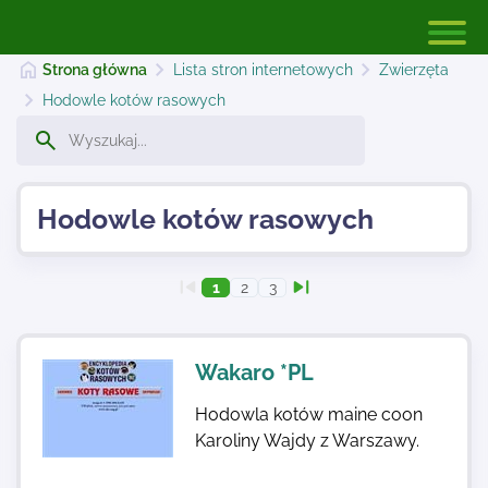
Strona główna
Lista stron internetowych
Zwierzęta
Hodowle kotów rasowych
Strona główna
Hodowle kotów rasowych
Dodaj stronę
1
2
3
Najnowsze
Wakaro *PL
Kontakt
Hodowla kotów maine coon
Karoliny Wajdy z Warszawy.