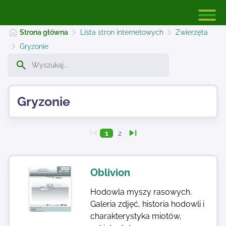
Strona główna
Lista stron internetowych
Zwierzęta
Gryzonie
Strona główna
Gryzonie
Dodaj stronę
1
2
Najnowsze
Oblivion
Kontakt
Hodowla myszy rasowych.
Galeria zdjęć, historia hodowli i
charakterystyka miotów,