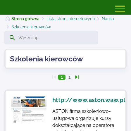
Strona główna
Lista stron internetowych
Nauka
Szkolenia kierowców
Strona główna
Szkolenia kierowców
Dodaj stronę
1
2
Najnowsze
http://www.aston.waw.pl
Kontakt
ASTON firma szkoleniowo-
usługowa organizuje kursy
dokształcające na operatora