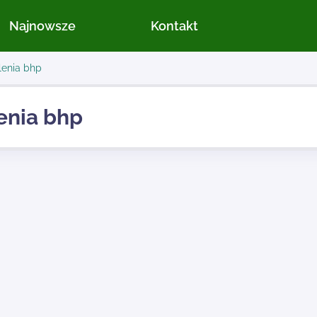
Najnowsze
Kontakt
lenia bhp
enia bhp