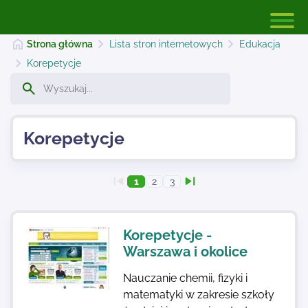
Strona główna
Lista stron internetowych
Edukacja
Korepetycje
Strona główna
Korepetycje
Dodaj stronę
1
2
3
Najnowsze
Korepetycje -
Kontakt
Warszawa i okolice
Nauczanie chemii, fizyki i
matematyki w zakresie szkoły