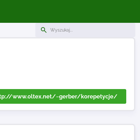
tp://www.oltex.net/~gerber/korepetycje/