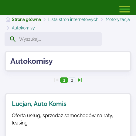
Strona główna
Lista stron internetowych
Motoryzacja
Autokomisy
Strona główna
Autokomisy
Dodaj stronę
1
2
Najnowsze
Lucjan, Auto Komis
Kontakt
Oferta usług, sprzedaż samochodów na raty,
leasing.