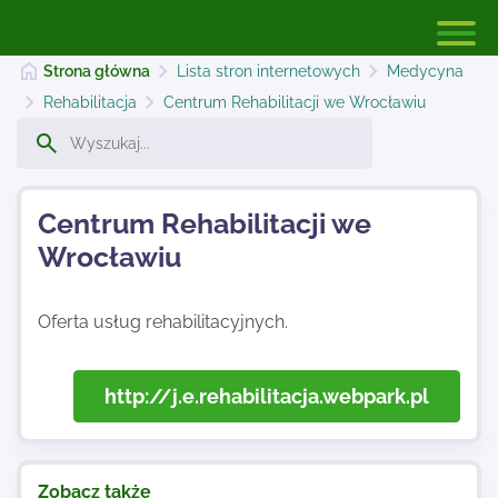
Strona główna
Lista stron internetowych
Medycyna
Rehabilitacja
Centrum Rehabilitacji we Wrocławiu
Strona główna
Centrum Rehabilitacji we
Dodaj stronę
Wrocławiu
Najnowsze
Oferta usług rehabilitacyjnych.
Kontakt
http://j.e.rehabilitacja.webpark.pl
Zobacz także