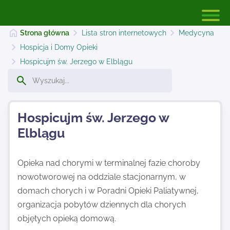
Strona główna
Lista stron internetowych
Medycyna
Hospicja i Domy Opieki
Hospicujm św. Jerzego w Elblągu
Strona główna
Dodaj stronę
Hospicujm św. Jerzego w
Elblągu
Najnowsze
Opieka nad chorymi w terminalnej fazie choroby
nowotworowej na oddziale stacjonarnym, w
Kontakt
domach chorych i w Poradni Opieki Paliatywnej,
organizacja pobytów dziennych dla chorych
objętych opieką domową.