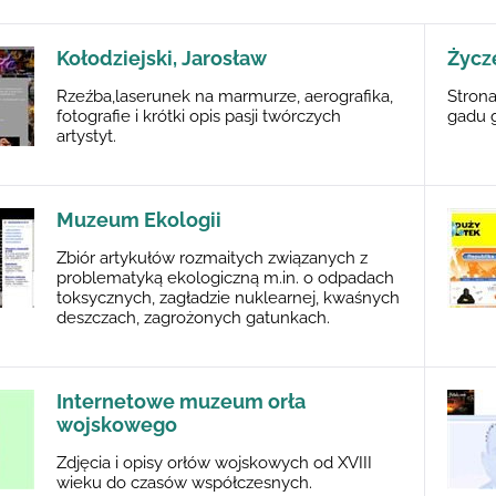
Kołodziejski, Jarosław
Życze
Rzeźba,laserunek na marmurze, aerografika,
Strona
fotografie i krótki opis pasji twórczych
gadu g
artystyt.
Muzeum Ekologii
Zbiór artykułów rozmaitych związanych z
problematyką ekologiczną m.in. o odpadach
toksycznych, zagładzie nuklearnej, kwaśnych
deszczach, zagrożonych gatunkach.
Internetowe muzeum orła
wojskowego
Zdjęcia i opisy orłów wojskowych od XVIII
wieku do czasów współczesnych.