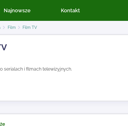
Najnowsze
Kontakt
a
Film
Film TV
TV
o serialach i filmach telewizyjnych.
kże