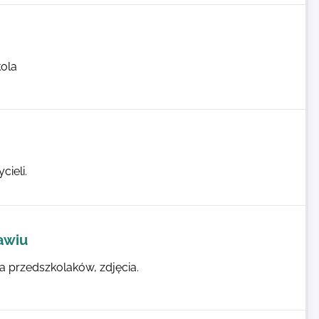
kola
cieli.
awiu
ia przedszkolaków, zdjęcia.