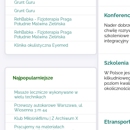
Grunt Guru
Grunt Guru
Konferenc
RehBabka - Fizjoterapia Praga
Południe Malwina Zielińska
Nader dobrz
chwilę rozry
RehBabka - Fizjoterapia Praga
szkoleniowe 
Południe Malwina Zielińska
integracyjn
Klinika okulistyczna Eyemed
Szkolenia
W Polsce je
Najpopularniejsze
kilkudnioweg
poziom kwali
okolicznością
Masaże lecznicze wykonywane w
wielu technikach
Przewozy autokarowe Warszawa, ul.
Wiosenna 3 m 44
Klub Miłośnikfilmu | Z Archiwum X
Etransport
Pracujemy na materiałach