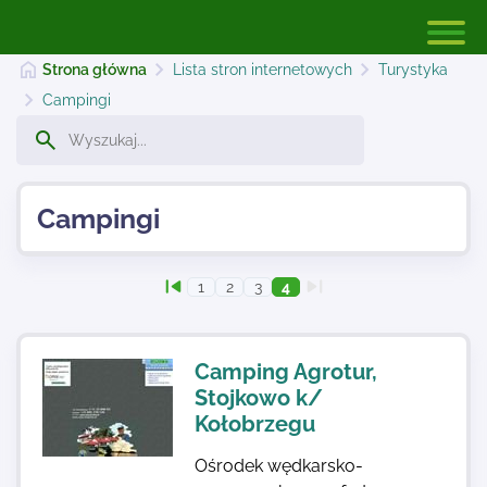
Strona główna
Lista stron internetowych
Turystyka
Campingi
Strona główna
Campingi
Dodaj stronę
1
2
3
4
Najnowsze
Camping Agrotur,
Kontakt
Stojkowo k/
Kołobrzegu
Ośrodek wędkarsko-